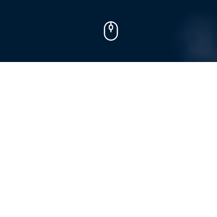
Швейная фабрика
«Инициатива»
Применение высокотехнологичного оборудования
дает большой потенциал для развития и увеличения
производства. Произведена замена 70% парка
швейного оборудования. На раскройном участке