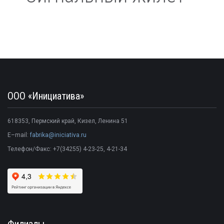
ООО «Инициатива»
618353
,
Пермский край
,
Кизел
,
Ленина 51
E–mail:
fabrika@iniciativa.ru
Телефон/Факс:
+7(34255) 4-23-25
, 4-21-34
Филиалы