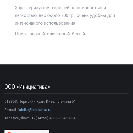
Характеризуются хорошей эластичностью и
легкостью, вес около 700 гр., очень удобны для
интенсивного использования
Цвета: черный, оливковый, белый
ООО «Инициатива»
618353
,
Пермский край
,
Кизел
,
Ленина 51
E–mail:
fabrika@iniciativa.ru
Телефон/Факс:
+7(34255) 4-23-25
, 4-21-34