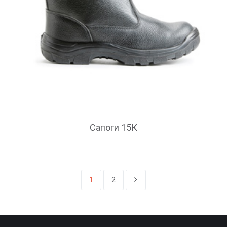
Сапоги 15К
1
2