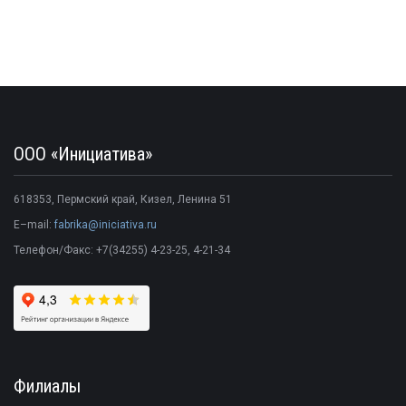
ООО «Инициатива»
618353
,
Пермский край
,
Кизел
,
Ленина 51
E–mail:
fabrika@iniciativa.ru
Телефон/Факс:
+7(34255) 4-23-25
, 4-21-34
Филиалы