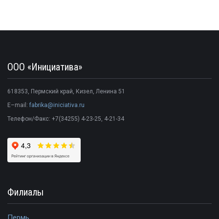
ООО «Инициатива»
618353
,
Пермский край
,
Кизел
,
Ленина 51
E–mail:
fabrika@iniciativa.ru
Телефон/Факс:
+7(34255) 4-23-25
, 4-21-34
Филиалы
Пермь