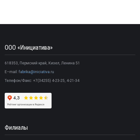
ООО «Инициатива»
618353
,
Пермский край
,
Кизел
,
Ленина 51
E–mail:
fabrika@iniciativa.ru
Телефон/Факс:
+7(34255) 4-23-25
, 4-21-34
Филиалы